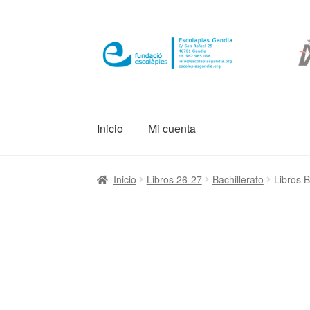
Ir
Ir
a
al
la
contenido
navegación
Inicio
Mi cuenta
Inicio
Libros 26-27
Bachillerato
Libros B