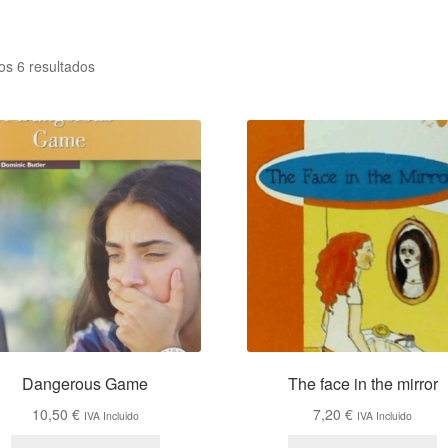
Ordenado
os 6 resultados
por
los
últimos
Dangerous Game
The face in the mirror
10,50
€
7,20
€
IVA Incluido
IVA Incluido