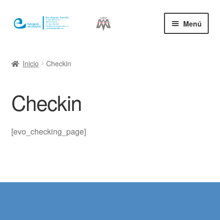
Ir
Ir
Menú
a
al
la
contenido
Inicio
navegación
Inicio
Checkin
Mi cuenta
Checkin
[evo_checking_page]