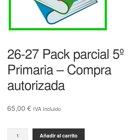
26-27 Pack parcial 5º
Primaria – Compra
autorizada
65,00
€
IVA Incluido
26-
Añadir al carrito
27