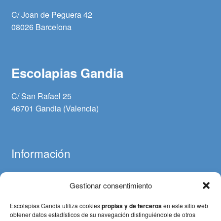
C/ Joan de Peguera 42
08026 Barcelona
Escolapias Gandia
C/ San Rafael 25
46701 Gandia (Valencia)
Información
Gestionar consentimiento
Aviso legal
Política de cookies
Escolapias Gandía utiliza cookies
propias y de terceros
en este sitio web
Política de privacidad
obtener datos estadísticos de su navegación distinguiéndole de otros