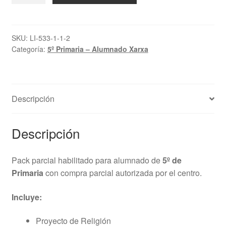
Pack
parcial
5º
SKU:
LI-533-1-1-2
Categoría:
5º Primaria – Alumnado Xarxa
Primaria
–
Compra
autorizada
Descripción
cantidad
Descripción
Pack parcial habilitado para alumnado de
5º de
Primaria
con compra parcial autorizada por el centro.
Incluye:
Proyecto de Religión