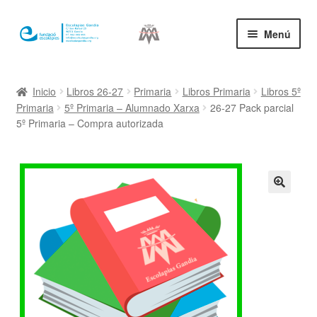
Ir
Ir
Menú
a
al
la
contenido
Inicio
navegación
Inicio
Libros 26-27
Primaria
Libros Primaria
Libros 5º
Primaria
5º Primaria – Alumnado Xarxa
26-27 Pack parcial
Mi cuenta
5º Primaria – Compra autorizada
🔍