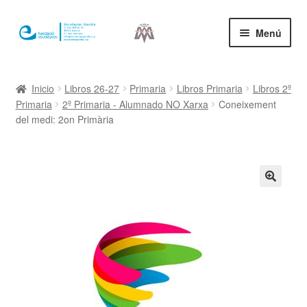
Ir
Ir
Menú
a
al
la
contenido
Inicio
navegación
Inicio
Libros 26-27
Primaria
Libros Primaria
Libros 2º
Primaria
2º Primaria - Alumnado NO Xarxa
Coneixement
Mi cuenta
del medi: 2on Primària
🔍