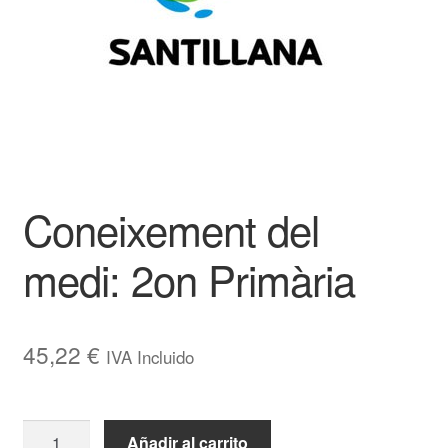
Coneixement del
medi: 2on Primària
45,22
€
IVA Incluido
Coneixement
Añadir al carrito