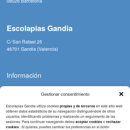
08026 Barcelona
Escolapias Gandia
C/ San Rafael 25
46701 Gandia (Valencia)
Información
Gestionar consentimiento
Aviso legal
Política de cookies
Escolapias Gandía utiliza cookies
propias y de terceros
en este sitio web
Política de privacidad
obtener datos estadísticos de su navegación distinguiéndole de otros
usuarios, identificando problemas y realizando un seguimiento de las
Términos y condiciones (Pagos y devoluciones)
sesiones. Para continuar navegando debes
aceptar cookies
o
rechazar
cookies
. Si quieres, puedes cambiar tus preferencias en el botón