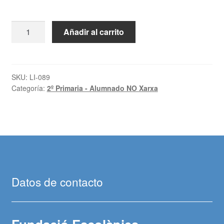
Matemáticas:
Añadir al carrito
Santillana.
2º
PRIMARIA
cantidad
SKU:
LI-089
Categoría:
2º Primaria - Alumnado NO Xarxa
Datos de contacto