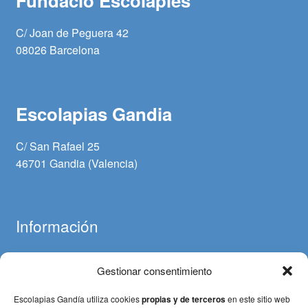
Fundació Escolàpies
C/ Joan de Peguera 42
08026 Barcelona
Escolapias Gandia
C/ San Rafael 25
46701 Gandia (Valencia)
Información
Gestionar consentimiento
Aviso legal
Política de cookies
Escolapias Gandía utiliza cookies
propias y de terceros
en este sitio web