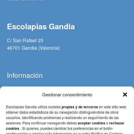
Escolapias Gandia
C/ San Rafael 25
46701 Gandia (Valencia)
Información
Gestionar consentimiento
Aviso legal
Política de cookies
Escolapias Gandía utiliza cookies
propias y de terceros
en este sitio web
Política de privacidad
obtener datos estadísticos de su navegación distinguiéndole de otros
usuarios, identificando problemas y realizando un seguimiento de las
Términos y condiciones (Pagos y devoluciones)
sesiones. Para continuar navegando debes
aceptar cookies
o
rechazar
cookies
. Si quieres, puedes cambiar tus preferencias en el botón
configuración o ampliar esta información en nuestra Política de Cookies.