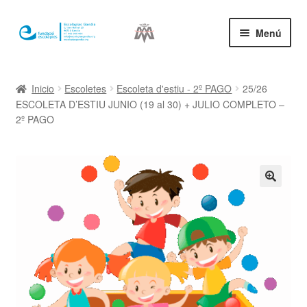
Ir
Ir
Menú
a
al
la
contenido
Inicio
navegación
Inicio
Escoletes
Escoleta d'estiu - 2º PAGO
25/26
ESCOLETA D’ESTIU JUNIO (19 al 30) + JULIO COMPLETO –
Mi cuenta
2º PAGO
🔍