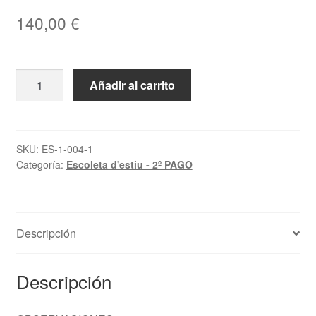
140,00
€
25/26
Añadir al carrito
ESCOLETA
D’ESTIU
JUNIO
(19
SKU:
ES-1-004-1
Categoría:
Escoleta d'estiu - 2º PAGO
al
30)
+
JULIO
Descripción
COMPLETO
-
2º
Descripción
PAGO
cantidad