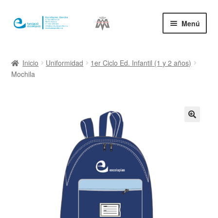
Ir
Ir
Menú
a
al
la
contenido
Inicio
navegación
Inicio
Uniformidad
1er Ciclo Ed. Infantil (1 y 2 años)
Mochila
Mi cuenta
🔍