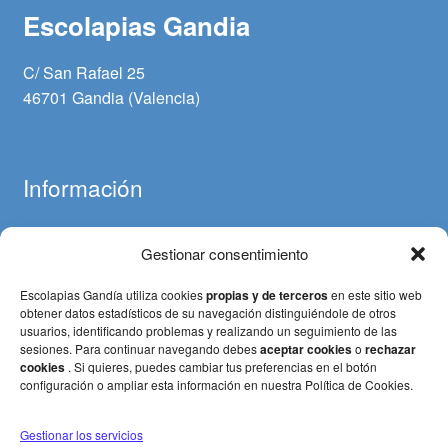
Escolapias Gandia
C/ San Rafael 25
46701 Gandia (Valencia)
Información
Gestionar consentimiento
Aviso legal
Política de cookies
Escolapias Gandía utiliza cookies
propias y de terceros
en este sitio web
Política de privacidad
obtener datos estadísticos de su navegación distinguiéndole de otros
usuarios, identificando problemas y realizando un seguimiento de las
Términos y condiciones (Pagos y devoluciones)
sesiones. Para continuar navegando debes
aceptar cookies
o
rechazar
cookies
. Si quieres, puedes cambiar tus preferencias en el botón
configuración o ampliar esta información en nuestra Política de Cookies.
Gestionar los servicios