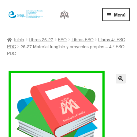
Ir
Ir
Menú
a
al
la
contenido
Inicio
navegación
Inicio
Libros 26-27
ESO
Libros ESO
Libros 4º ESO
PDC
26-27 Material fungible y proyectos propios – 4.º ESO
Mi cuenta
PDC
🔍