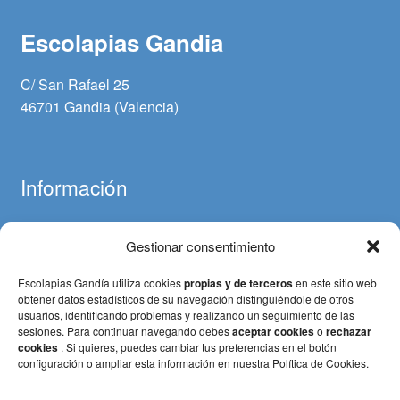
Escolapias Gandia
C/ San Rafael 25
46701 Gandia (Valencia)
Información
Gestionar consentimiento
Aviso legal
Política de cookies
Escolapias Gandía utiliza cookies
propias y de terceros
en este sitio web
Política de privacidad
obtener datos estadísticos de su navegación distinguiéndole de otros
usuarios, identificando problemas y realizando un seguimiento de las
Términos y condiciones (Pagos y devoluciones)
sesiones. Para continuar navegando debes
aceptar cookies
o
rechazar
cookies
. Si quieres, puedes cambiar tus preferencias en el botón
configuración o ampliar esta información en nuestra Política de Cookies.