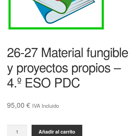
26-27 Material fungible
y proyectos propios –
4.º ESO PDC
95,00
€
IVA Incluido
26-
Añadir al carrito
27