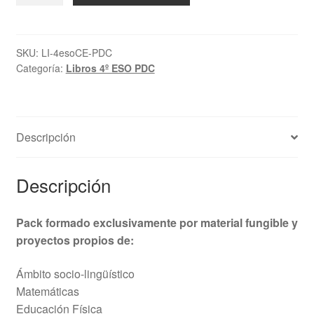
Material
fungible
y
SKU:
LI-4esoCE-PDC
Categoría:
Libros 4º ESO PDC
proyectos
propios
-
4.º
Descripción
ESO
PDC
cantidad
Descripción
Pack formado exclusivamente por material fungible y
proyectos propios de:
Ámbito socio-lingüístico
Matemáticas
Educación Física