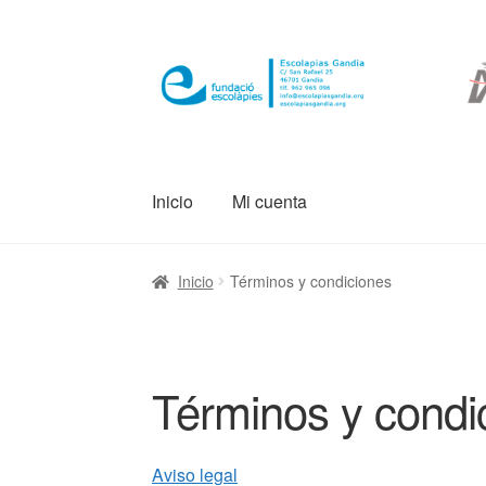
Ir
Ir
a
al
la
contenido
navegación
Inicio
Mi cuenta
Inicio
Términos y condiciones
Términos y condi
Aviso legal