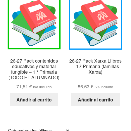
últimos
26-27 Pack contenidos
26-27 Pack Xarxa Llibres
educativos y material
– 1.º Primaria (familias
fungible – 1.º Primaria
Xarxa)
(TODO EL ALUMNADO)
71,51
€
86,63
€
IVA Incluido
IVA Incluido
Añadir al carrito
Añadir al carrito