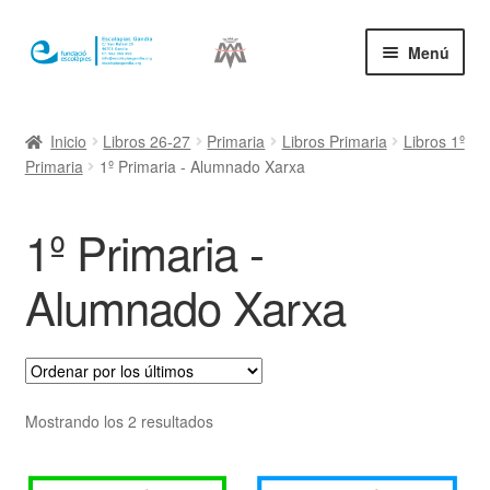
Ir
Ir
Menú
a
al
la
contenido
Inicio
navegación
Inicio
Libros 26-27
Primaria
Libros Primaria
Libros 1º
Primaria
1º Primaria - Alumnado Xarxa
Mi cuenta
1º Primaria -
Alumnado Xarxa
Ordenado
Mostrando los 2 resultados
por
los