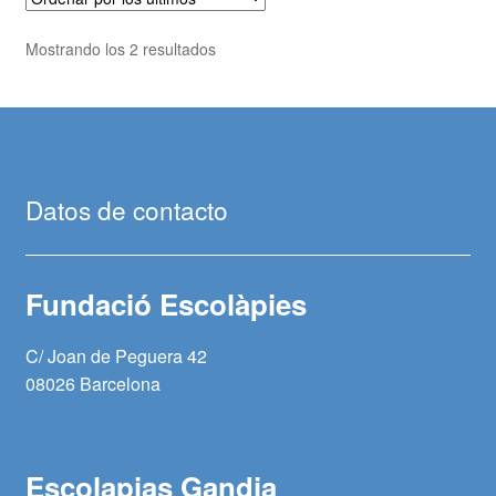
Ordenado
Mostrando los 2 resultados
por
los
últimos
Datos de contacto
Fundació Escolàpies
C/ Joan de Peguera 42
08026 Barcelona
Escolapias Gandia