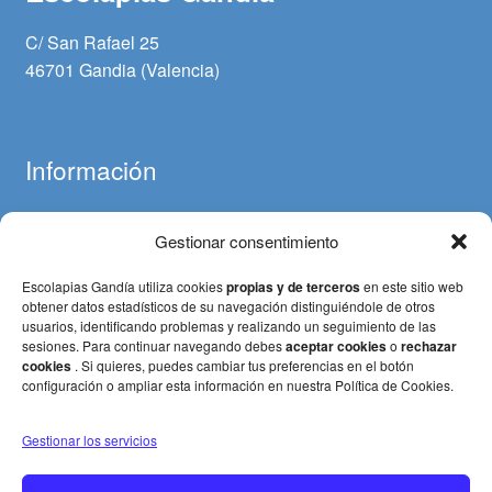
C/ San Rafael 25
46701 Gandia (Valencia)
Información
Gestionar consentimiento
Aviso legal
Política de cookies
Escolapias Gandía utiliza cookies
propias y de terceros
en este sitio web
Política de privacidad
obtener datos estadísticos de su navegación distinguiéndole de otros
usuarios, identificando problemas y realizando un seguimiento de las
Términos y condiciones (Pagos y devoluciones)
sesiones. Para continuar navegando debes
aceptar cookies
o
rechazar
cookies
. Si quieres, puedes cambiar tus preferencias en el botón
configuración o ampliar esta información en nuestra Política de Cookies.
Gestionar los servicios