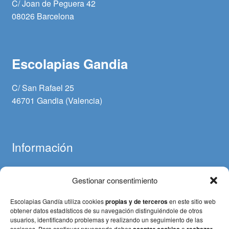
C/ Joan de Peguera 42
08026 Barcelona
Escolapias Gandia
C/ San Rafael 25
46701 Gandia (Valencia)
Información
Gestionar consentimiento
Aviso legal
Política de cookies
Escolapias Gandía utiliza cookies
propias y de terceros
en este sitio web
Política de privacidad
obtener datos estadísticos de su navegación distinguiéndole de otros
usuarios, identificando problemas y realizando un seguimiento de las
Términos y condiciones (Pagos y devoluciones)
sesiones. Para continuar navegando debes
o