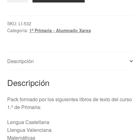
Pack
Xarxa
Llibres
SKU:
LI-532
Categoría:
1º Primaria - Alumnado Xarxa
-
1.º
Primaria
(familias
Descripción
Xarxa)
cantidad
Descripción
Pack formado por los siguientes libros de texto del curso
1.º de Primaria:
Lengua Castellana
Llengua Valenciana
Matemáticas