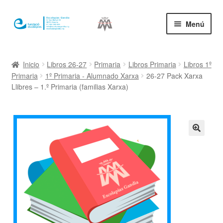
Ir
Ir
Menú
a
al
la
contenido
Inicio
navegación
Inicio
Libros 26-27
Primaria
Libros Primaria
Libros 1º
Primaria
1º Primaria - Alumnado Xarxa
26-27 Pack Xarxa
Mi cuenta
Llibres – 1.º Primaria (familias Xarxa)
🔍